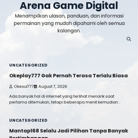
Arena Game Digital
Skip
to
Menampilkan ulasan, panduan, dan informasi
content
permainan yang mudah dipahami oleh semua
kalangan.
4 min read
0
UNCATEGORIZED
Okeplay777 Gak Pernah Terasa Terlalu Biasa
Okesul777
August 7, 2026
Ada banyak hal di internet yang terlihat menarik saat
pertama ditemukan, tetapi beberapa menit kemudian…
4 min read
0
UNCATEGORIZED
Mantap168 Selalu Jadi Pilihan Tanpa Banyak