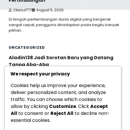
Pertimbangan
Okesul777
August 5, 2026
Di tengah perkembangan dunia digital yang bergerak
sangat cepat, pengguna dihadapkan pada begitu banyak
pilihan…
5 min read
0
UNCATEGORIZED
Aladin138 Jadi Sorotan Baru yang Datang
Tanpa Aba-Aba
We respect your privacy
Okesul777
August 4, 2026
Perubahan di dunia digital berlangsung begitu cepat
Cookies help us improve your experience,
hingga hampir setiap hari selalu ada hal baru…
deliver personalized content, and analyze
1 min read
1
traffic. You can choose which cookies to
allow by clicking
Customize
. Click
Accept
UNCATEGORIZED
All
to consent or
Reject All
to decline non-
Hello world!
essential cookies.
Okesul777
August 4, 2026